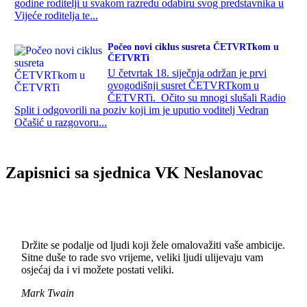
godine roditelji u svakom razredu odabiru svog predstavnika u
Vijeće roditelja te...
Počeo novi ciklus susreta ČETVRTkom u
ČETVRTi
U četvrtak 18. siječnja održan je prvi
ovogodišnji susret ČETVRTkom u
ČETVRTi. Očito su mnogi slušali Radio
Split i odgovorili na poziv koji im je uputio voditelj Vedran
Očašić u razgovoru...
Zapisnici sa sjednica VK Neslanovac
Držite se podalje od ljudi koji žele omalovažiti vaše ambicije.
Sitne duše to rade svo vrijeme, veliki ljudi ulijevaju vam
osjećaj da i vi možete postati veliki.
Mark Twain