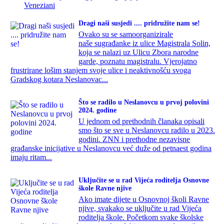
Veneziani
Dragi naši susjedi .... pridružite nam se!
Ovako su se samoorganizirale
naše sugrađanke iz ulice Magistrala Solin,
koja se nalazi uz Ulicu Zbora narodne
garde, poznatu magistralu. Vjerojatno
frustrirane lošim stanjem svoje ulice i neaktivnošću svoga
Gradskog kotara Neslanovac...
Što se radilo u Neslanovcu u prvoj polovini
2024. godine
U jednom od prethodnih članaka opisali
smo što se sve u Neslanovcu radilo u 2023.
godini. ZNN i prethodne nezavisne
građanske inicijative u Neslanovcu već duže od petnaest godina
imaju ritam...
Uključite se u rad Vijeća roditelja Osnovne
škole Ravne njive
Ako imate dijete u Osnovnoj školi Ravne
njive, svakako se uključite u rad Vijeća
roditelja škole. Početkom svake školske