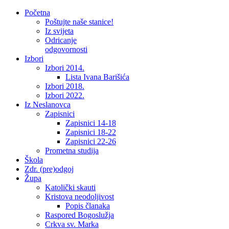
Početna
Poštujte naše stanice!
Iz svijeta
Odricanje
odgovornosti
Izbori
Izbori 2014.
Lista Ivana Barišića
Izbori 2018.
Izbori 2022.
Iz Neslanovca
Zapisnici
Zapisnici 14-18
Zapisnici 18-22
Zapisnici 22-26
Prometna studija
Škola
Zdr. (pre)odgoj
Župa
Katolički skauti
Kristova neodoljivost
Popis članaka
Raspored Bogoslužja
Crkva sv. Marka