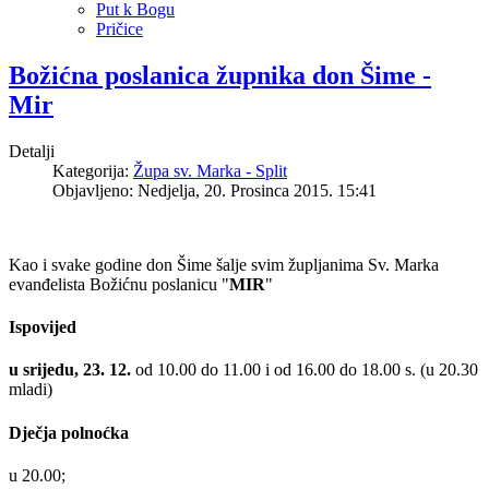
Put k Bogu
Pričice
Božićna poslanica župnika don Šime -
Mir
Detalji
Kategorija:
Župa sv. Marka - Split
Objavljeno: Nedjelja, 20. Prosinca 2015. 15:41
Kao i svake godine don Šime šalje svim župljanima Sv. Marka
evanđelista Božićnu poslanicu "
MIR
"
Ispovijed
u srijedu, 23. 12.
od 10.00 do 11.00 i od 16.00 do 18.00 s. (u 20.30
mladi)
Dječja polnoćka
u 20.00;