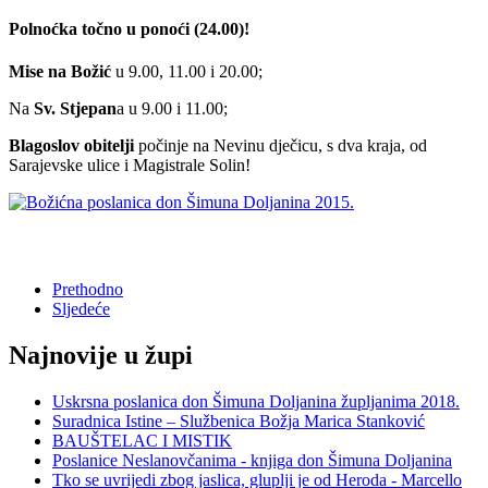
Polnoćka točno u ponoći (24.00)!
Mise na Božić
u 9.00, 11.00 i 20.00;
Na
Sv. Stjepan
a u 9.00 i 11.00;
Blagoslov obitelji
počinje na Nevinu dječicu, s dva kraja, od
Sarajevske ulice i Magistrale Solin!
Prethodno
Sljedeće
Najnovije u župi
Uskrsna poslanica don Šimuna Doljanina župljanima 2018.
Suradnica Istine – Službenica Božja Marica Stanković
BAUŠTELAC I MISTIK
Poslanice Neslanovčanima - knjiga don Šimuna Doljanina
Tko se uvrijedi zbog jaslica, gluplji je od Heroda - Marcello