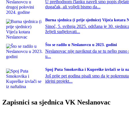
U prethodnom članku naveli smo popis djelatn
dugačak, ali voljeli bismo da...
Burna sjednica (i prije sjednice) Vijeća kotara 
Sinoć, 5. svibnja 2025. održana je 30. sjedni
željeli sudjelovati...
Što se radilo u Neslanovcu u 2023. godini
Neslanovac nije naviknut da se tu nešto puno
u...
Spoj Puta Smokovika i Kupreške izvlači se iz na
Još prije pet godina pisali smo da je pokrenut
idejni projekt...
Zapisnici sa sjednica VK Neslanovac