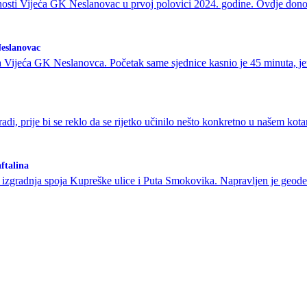
osti Vijeća GK Neslanovac u prvoj polovici 2024. godine. Ovdje donos
Neslanovac
ca Vijeća GK Neslanovca. Početak same sjednice kasnio je 45 minuta, jer
 radi, prije bi se reklo da se rijetko učinilo nešto konkretno u naš
ftalina
a izgradnja spoja Kupreške ulice i Puta Smokovika. Napravljen je geodets