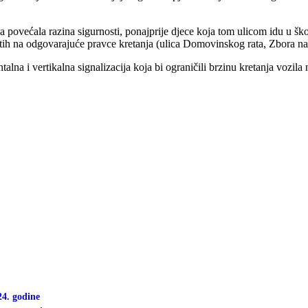
 povećala razina sigurnosti, ponajprije djece koja tom ulicom idu u ško
stih na odgovarajuće pravce kretanja (ulica Domovinskog rata, Zbora na
lna i vertikalna signalizacija koja bi ograničili brzinu kretanja vozila 
24. godine