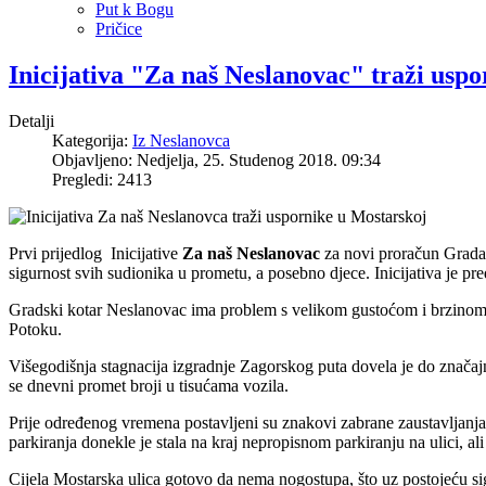
Put k Bogu
Pričice
Inicijativa "Za naš Neslanovac" traži us
Detalji
Kategorija:
Iz Neslanovca
Objavljeno: Nedjelja, 25. Studenog 2018. 09:34
Pregledi: 2413
Prvi prijedlog Inicijative
Za naš Neslanovac
za novi proračun Grada S
sigurnost svih sudionika u prometu, a posebno djece. Inicijativa je pre
Gradski kotar Neslanovac ima problem s velikom gustoćom i brzinom
Potoku.
Višegodišnja stagnacija izgradnje Zagorskog puta dovela je do značaj
se dnevni promet broji u tisućama vozila.
Prije određenog vremena postavljeni su znakovi zabrane zaustavljanja i
parkiranja donekle je stala na kraj nepropisnom parkiranju na ulici, al
Cijela Mostarska ulica gotovo da nema nogostupa, što uz postojeću sig