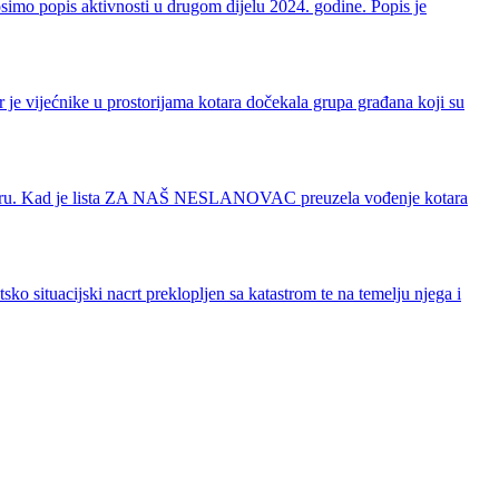
imo popis aktivnosti u drugom dijelu 2024. godine. Popis je
 je vijećnike u prostorijama kotara dočekala grupa građana koji su
em kotaru. Kad je lista ZA NAŠ NESLANOVAC preuzela vođenje kotara
ko situacijski nacrt preklopljen sa katastrom te na temelju njega i