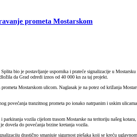
poravanje prometa Mostarskom
plita bio je postavljanje uspornika i prateće signalizacije u Mostarsku
dložila da Grad odredi iznos od 40 000 kn za taj projekt.
 prometa Mostarskom ulicom. Naglasak je na potez od križanja Mosta
nog povećanja tranzitnog prometa po ionako natrpanim i uskim ulicama k
 parkiranja vozila cijelom trasom Mostarske na teritoriju našeg kotara,
i je dovela do povećanja brzine kretanja vozila.
nalizaciju drastično smanjuje sigurnost pješaka koji se kreću uglavnom 