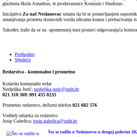
glazbena škola Amadeus, te prodavaonice Konzum i Studenac.
Inicijativa
Za naš Neslanovac
smatra da bi se postavljanjem uspornika
smanjivanja prometa dostavnih vozila ulicama kotara i prebacivanja i
Također, traže da se na spomenutoj trasi postavi odgovarajuća horizonta
Prethodno
Sljedeće
Redarstva - komunalno i prometno
Kotarski komunalni redar
Nedjeljka Jurić;
nedjeljka.juric@split.hr
021 310 369
;
091 455 0235
Prometno redarstvo, dežurni telefon
021 682 576
Voditelj odsjeka za redarstvo
Josip Gabelica;
josip.gabelica@split.hr
Što se radilo u Neslanovcu u drugoj polovini 20