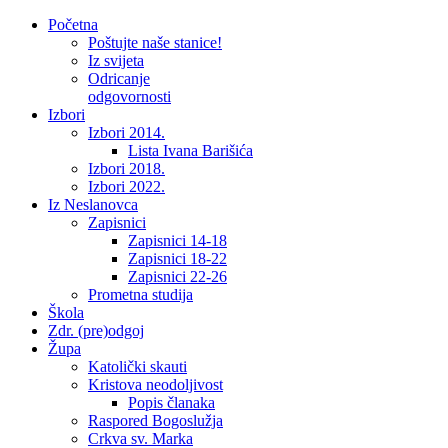
Početna
Poštujte naše stanice!
Iz svijeta
Odricanje
odgovornosti
Izbori
Izbori 2014.
Lista Ivana Barišića
Izbori 2018.
Izbori 2022.
Iz Neslanovca
Zapisnici
Zapisnici 14-18
Zapisnici 18-22
Zapisnici 22-26
Prometna studija
Škola
Zdr. (pre)odgoj
Župa
Katolički skauti
Kristova neodoljivost
Popis članaka
Raspored Bogoslužja
Crkva sv. Marka