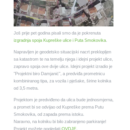
Još prije pet godina pisali smo da je pokrenuta
izgradnja spoja Kupreške ulice i Puta Smokovika
.
Napravljen je geodetsko situacijski nacrt preklopljen
sa katastrom te na temelju njega i idejni projekt ulice,
zapravo spoja ove dvije ulice. Idejni projekt izradio je
"Projektni biro Damjanić", a predviđa prometnicu
kombiniranog tipa, za vozila i pješake, širine kolnika
od 3,5 metra.
Projektom je predviđeno da ulica bude jednosmjerna,
a promet bi se odvijao od Kupreške prema Putu
Smokovika, od zapada prema istoku.
Naravno, na kolniku bi bilo zabranjeno parkiranje!
Projekt možete pogledati
OVDJE
.