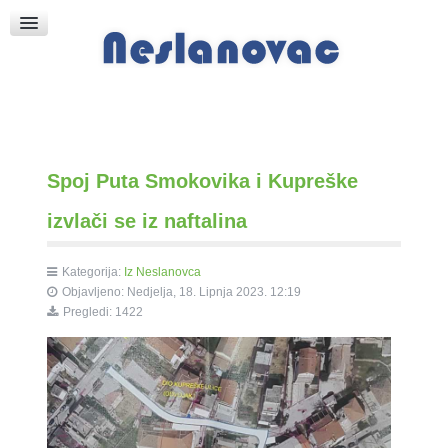
Raspored Bogoslužja
Crkva sv. Marka
Put k Bogu
Pričice
Spoj Puta Smokovika i Kupreške
izvlači se iz naftalina
Kategorija:
Iz Neslanovca
Objavljeno: Nedjelja, 18. Lipnja 2023. 12:19
Pregledi: 1422