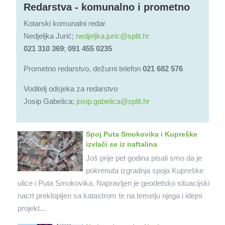
Redarstva - komunalno i prometno
Kotarski komunalni redar
Nedjeljka Jurić;
nedjeljka.juric@split.hr
021 310 369
;
091 455 0235
Prometno redarstvo, dežurni telefon
021 682 576
Voditelj odsjeka za redarstvo
Josip Gabelica;
josip.gabelica@split.hr
Spoj Puta Smokovika i Kupreške
izvlači se iz naftalina
Još prije pet godina pisali smo da je
pokrenuta izgradnja spoja Kupreške
ulice i Puta Smokovika. Napravljen je geodetsko situacijski
nacrt preklopljen sa katastrom te na temelju njega i idejni
projekt...