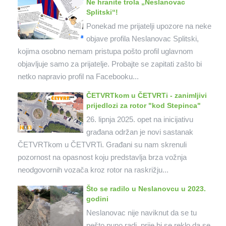
Ne hranite trola „Neslanovac
Splitski“!
Ponekad me prijatelji upozore na neke
objave profila Neslanovac Splitski,
kojima osobno nemam pristupa pošto profil uglavnom
objavljuje samo za prijatelje. Probajte se zapitati zašto bi
netko napravio profil na Facebooku...
ČETVRTkom u ČETVRTi - zanimljivi
prijedlozi za rotor "kod Stepinca"
26. lipnja 2025. opet na inicijativu
građana održan je novi sastanak
ČETVRTkom u ČETVRTi. Građani su nam skrenuli
pozornost na opasnost koju predstavlja brza vožnja
neodgovornih vozača kroz rotor na raskrižju...
Što se radilo u Neslanovcu u 2023.
godini
Neslanovac nije naviknut da se tu
nešto puno radi, prije bi se reklo da se