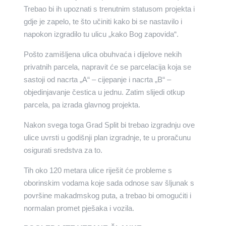
Trebao bi ih upoznati s trenutnim statusom projekta i
gdje je zapelo, te što učiniti kako bi se nastavilo i
napokon izgradilo tu ulicu „kako Bog zapovida“.
Pošto zamišljena ulica obuhvaća i dijelove nekih
privatnih parcela, napravit će se parcelacija koja se
sastoji od nacrta „A“ – cijepanje i nacrta „B“ –
objedinjavanje čestica u jednu. Zatim slijedi otkup
parcela, pa izrada glavnog projekta.
Nakon svega toga Grad Split bi trebao izgradnju ove
ulice uvrsti u godišnji plan izgradnje, te u proračunu
osigurati sredstva za to.
Tih oko 120 metara ulice riješit će probleme s
oborinskim vodama koje sada odnose sav šljunak s
površine makadmskog puta, a trebao bi omogućiti i
normalan promet pješaka i vozila.