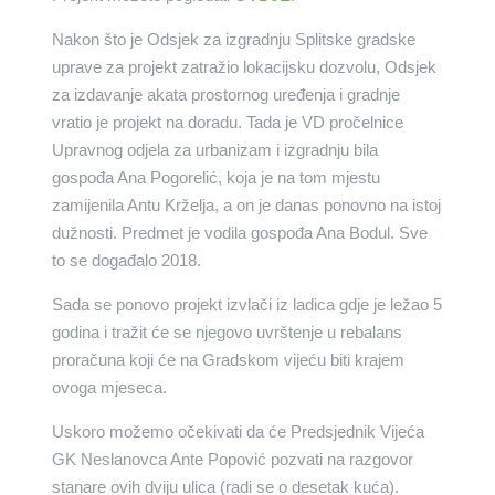
Nakon što je Odsjek za izgradnju Splitske gradske
uprave za projekt zatražio lokacijsku dozvolu, Odsjek
za izdavanje akata prostornog uređenja i gradnje
vratio je projekt na doradu. Tada je VD pročelnice
Upravnog odjela za urbanizam i izgradnju bila
gospođa Ana Pogorelić, koja je na tom mjestu
zamijenila Antu Krželja, a on je danas ponovno na istoj
dužnosti. Predmet je vodila gospođa Ana Bodul. Sve
to se događalo 2018.
Sada se ponovo projekt izvlači iz ladica gdje je ležao 5
godina i tražit će se njegovo uvrštenje u rebalans
proračuna koji će na Gradskom vijeću biti krajem
ovoga mjeseca.
Uskoro možemo očekivati da će Predsjednik Vijeća
GK Neslanovca Ante Popović pozvati na razgovor
stanare ovih dviju ulica (radi se o desetak kuća).