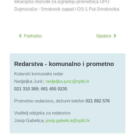
lokacijske dozvole za izgradnju prometnica UPU
Dujmovača - Smokovik zapad i OS-1 Put Smokovika
Prethodno
Sljedeće
Redarstva - komunalno i prometno
Kotarski komunalni redar
Nedjeljka Jurić;
nedjeljka.juric@split.hr
021 310 369
;
091 455 0235
Prometno redarstvo, dežurni telefon
021 682 576
Voditelj odsjeka za redarstvo
Josip Gabelica;
josip.gabelica@split.hr