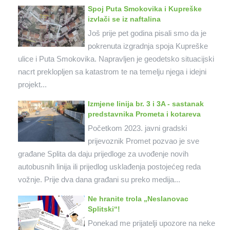
Spoj Puta Smokovika i Kupreške
izvlači se iz naftalina
Još prije pet godina pisali smo da je
pokrenuta izgradnja spoja Kupreške
ulice i Puta Smokovika. Napravljen je geodetsko situacijski
nacrt preklopljen sa katastrom te na temelju njega i idejni
projekt...
Izmjene linija br. 3 i 3A - sastanak
predstavnika Prometa i kotareva
Početkom 2023. javni gradski
prijevoznik Promet pozvao je sve
građane Splita da daju prijedloge za uvođenje novih
autobusnih linija ili prijedlog usklađenja postojećeg reda
vožnje. Prije dva dana građani su preko medija...
Ne hranite trola „Neslanovac
Splitski“!
Ponekad me prijatelji upozore na neke