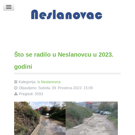
Raspored Bogoslužja
Crkva sv. Marka
Put k Bogu
Pričice
Što se radilo u Neslanovcu u 2023.
godini
Kategorija:
Iz Neslanovca
Objavljeno: Subota, 09. Prosinca 2023. 15:09
Pregledi: 3593