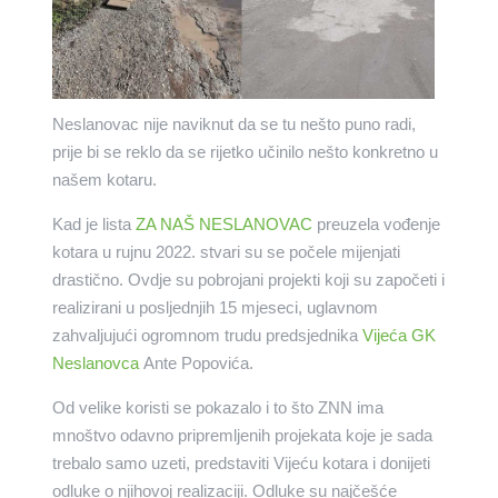
Neslanovac nije naviknut da se tu nešto puno radi,
prije bi se reklo da se rijetko učinilo nešto konkretno u
našem kotaru.
Kad je lista
ZA NAŠ NESLANOVAC
preuzela vođenje
kotara u rujnu 2022. stvari su se počele mijenjati
drastično. Ovdje su pobrojani projekti koji su započeti i
realizirani u posljednjih 15 mjeseci, uglavnom
zahvaljujući ogromnom trudu predsjednika
Vijeća GK
Neslanovca
Ante Popovića.
Od velike koristi se pokazalo i to što ZNN ima
mnoštvo odavno pripremljenih projekata koje je sada
trebalo samo uzeti, predstaviti Vijeću kotara i donijeti
odluke o njihovoj realizaciji. Odluke su najčešće