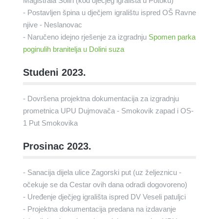
Magistrala Solin (kod dječjeg igrališta u Potoku)
- Postavljen špina u dječjem igralištu ispred OŠ Ravne
njive - Neslanovac
- Naručeno idejno rješenje za izgradnju
Spomen parka
poginulih branitelja u Dolini suza
Studeni 2023.
- Dovršena projektna dokumentacija za izgradnju
prometnica UPU Dujmovača - Smokovik zapad i OS-
1 Put Smokovika
Prosinac 2023.
- Sanacija dijela ulice Zagorski put (uz željeznicu -
očekuje se da Cestar ovih dana odradi dogovoreno)
- Uređenje dječjeg igrališta ispred DV Veseli patuljci
- Projektna dokumentacija predana na izdavanje