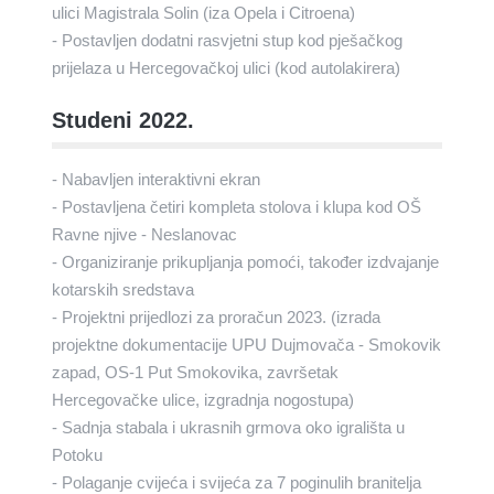
ulici Magistrala Solin (iza Opela i Citroena)
- Postavljen dodatni rasvjetni stup kod pješačkog
prijelaza u Hercegovačkoj ulici (kod autolakirera)
Studeni 2022.
- Nabavljen interaktivni ekran
- Postavljena četiri kompleta stolova i klupa kod OŠ
Ravne njive - Neslanovac
- Organiziranje prikupljanja pomoći, također izdvajanje
kotarskih sredstava
- Projektni prijedlozi za proračun 2023. (izrada
projektne dokumentacije UPU Dujmovača - Smokovik
zapad, OS-1 Put Smokovika, završetak
Hercegovačke ulice, izgradnja nogostupa)
- Sadnja stabala i ukrasnih grmova oko igrališta u
Potoku
- Polaganje cvijeća i svijeća za 7 poginulih branitelja