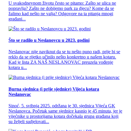
U svakodnevnom životu često se pitamo: Zašto se ulica ne
popravlja? Zašto ne dobijemo park za djecu? Kome da se
žalimo kad nešto ne valja? Odgovore na ta pitanja mnogi
građani...
Što se radilo u Neslanovcu u 2023. godini
Neslanovac nije naviknut da se tu nešto puno radi, prije bi se
reklo da se rijetko učinilo nešto konkretno u našem kotaru.
Kad je lista ZA NAŠ NESLANOVAC preuzela vođenje
kotara u...
Burna sjednica (i prije sjednice) Vijeća kotara
Neslanovac
Sinoć, 5. svibnja 2025. održana je 30. sjednica Vijeća GK
Neslanovca. Početak same sjednice kasnio je 45 minuta, jer je
vijećnike u prostorijama kotara dočekala grupa građana koji
su željeli sudjelovati...