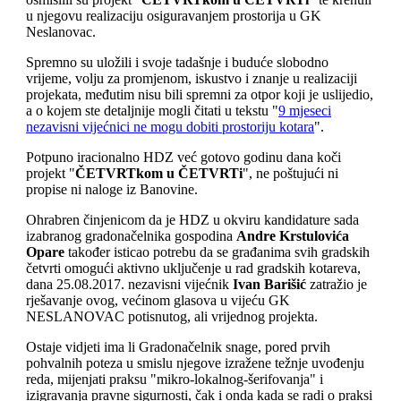
u njegovu realizaciju osiguravanjem prostorija u GK
Neslanovac.
Spremno su uložili i svoje tadašnje i buduće slobodno
vrijeme, volju za promjenom, iskustvo i znanje u realizaciji
projekata, međutim nisu bili spremni za otpor koji je uslijedio,
a o kojem ste detaljnije mogli čitati u tekstu "
9 mjeseci
nezavisni vijećnici ne mogu dobiti prostoriju kotara
".
Potpuno iracionalno HDZ već gotovo godinu dana koči
projekt "
ČETVRTkom u ČETVRTi
", ne poštujući ni
propise ni naloge iz Banovine.
Ohrabren činjenicom da je HDZ u okviru kandidature sada
izabranog gradonačelnika gospodina
Andre Krstulovića
Opare
također isticao potrebu da se građanima svih gradskih
četvrti omogući aktivno uključenje u rad gradskih kotareva,
dana 25.08.2017. nezavisni vijećnik
Ivan Barišić
zatražio je
rješavanje ovog, većinom glasova u vijeću GK
NESLANOVAC potisnutog, ali vrijednog projekta.
Ostaje vidjeti ima li Gradonačelnik snage, pored prvih
pohvalnih poteza u smislu njegove izražene težnje uvođenju
reda, mijenjati praksu "mikro-lokalnog-šerifovanja" i
izigravanja pravne sigurnosti, čak i onda kada se radi o praksi