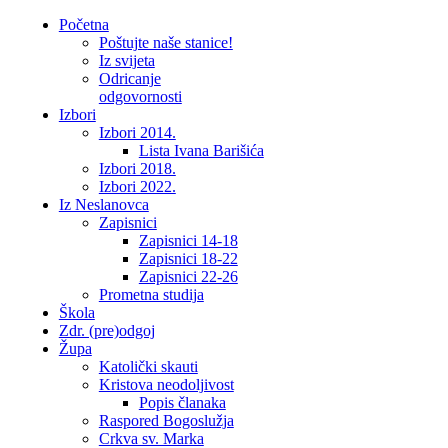
Početna
Poštujte naše stanice!
Iz svijeta
Odricanje
odgovornosti
Izbori
Izbori 2014.
Lista Ivana Barišića
Izbori 2018.
Izbori 2022.
Iz Neslanovca
Zapisnici
Zapisnici 14-18
Zapisnici 18-22
Zapisnici 22-26
Prometna studija
Škola
Zdr. (pre)odgoj
Župa
Katolički skauti
Kristova neodoljivost
Popis članaka
Raspored Bogoslužja
Crkva sv. Marka