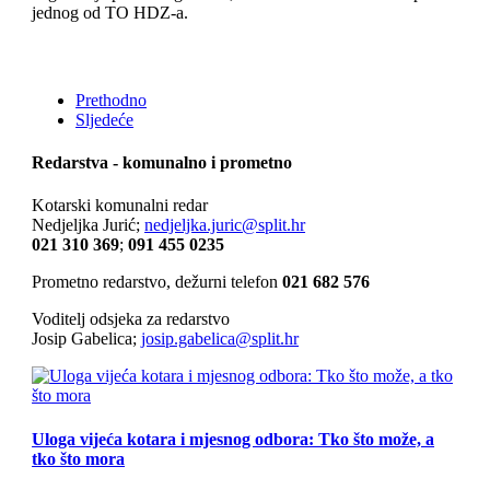
jednog od TO HDZ-a.
Prethodno
Sljedeće
Redarstva - komunalno i prometno
Kotarski komunalni redar
Nedjeljka Jurić;
nedjeljka.juric@split.hr
021 310 369
;
091 455 0235
Prometno redarstvo, dežurni telefon
021 682 576
Voditelj odsjeka za redarstvo
Josip Gabelica;
josip.gabelica@split.hr
Uloga vijeća kotara i mjesnog odbora: Tko što može, a
tko što mora