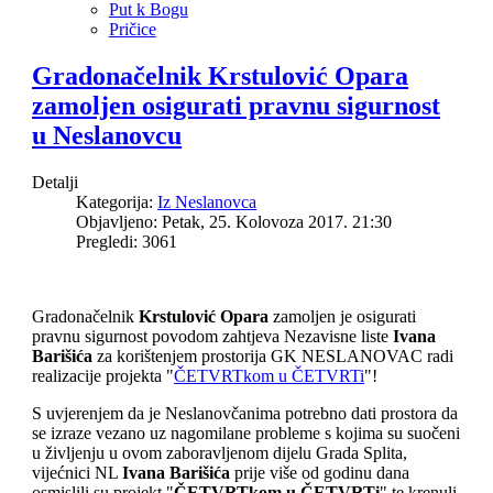
Put k Bogu
Pričice
Gradonačelnik Krstulović Opara
zamoljen osigurati pravnu sigurnost
u Neslanovcu
Detalji
Kategorija:
Iz Neslanovca
Objavljeno: Petak, 25. Kolovoza 2017. 21:30
Pregledi: 3061
Gradonačelnik
Krstulović Opara
zamoljen je osigurati
pravnu sigurnost povodom zahtjeva Nezavisne liste
Ivana
Barišića
za korištenjem prostorija GK NESLANOVAC radi
realizacije projekta "
ČETVRTkom u ČETVRTi
"!
S uvjerenjem da je Neslanovčanima potrebno dati prostora da
se izraze vezano uz nagomilane probleme s kojima su suočeni
u življenju u ovom zaboravljenom dijelu Grada Splita,
vijećnici NL
Ivana Barišića
prije više od godinu dana
osmislili su projekt "
ČETVRTkom u ČETVRTi
" te krenuli