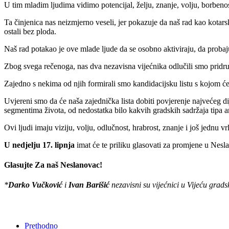
U tim mladim ljudima vidimo potencijal, želju, znanje, volju, borbenos
Ta činjenica nas neizmjerno veseli, jer pokazuje da naš rad kao kotars
ostali bez ploda.
Naš rad potakao je ove mlade ljude da se osobno aktiviraju, da probaju
Zbog svega rečenoga, nas dva nezavisna vijećnika odlučili smo pridružit
Zajedno s nekima od njih formirali smo kandidacijsku listu s kojom ćem
Uvjereni smo da će naša zajednička lista dobiti povjerenje najvećeg 
segmentima života, od nedostatka bilo kakvih gradskih sadržaja tipa a
Ovi ljudi imaju viziju, volju, odlučnost, hrabrost, znanje i još jednu vr
U nedjelju 17. lipnja
imat će te priliku glasovati za promjene u Nesl
Glasujte Za naš Neslanovac!
*
Darko Vučković
i
Ivan Barišić
nezavisni su vijećnici u Vijeću grad
Prethodno