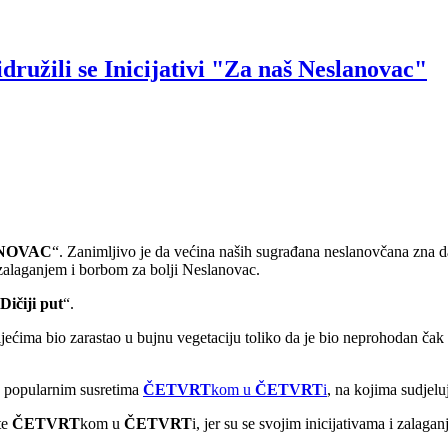
družili se Inicijativi "Za naš Neslanovac"
ANOVAC
“. Zanimljivo je da većina naših sugrađana neslanovčana zna d
 zalaganjem i borbom za bolji Neslanovac.
Dičiji put
“.
setljećima bio zarastao u bujnu vegetaciju toliko da je bio neprohodan č
a popularnim susretima
ČETVRT
kom u
ČETVRT
i
, na kojima sudjel
te
ČETVRT
kom u
ČETVRT
i, jer su se svojim inicijativama i zalaga