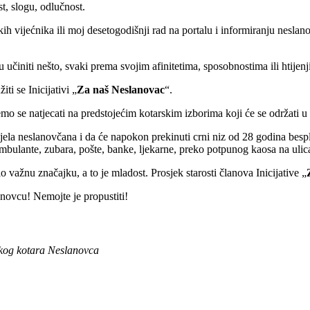
t, slogu, odlučnost.
kih vijećnika ili moj desetogodišnji rad na portalu i informiranju nesla
 učiniti nešto, svaki prema svojim afinitetima, sposobnostima ili htijen
i se Inicijativi „
Za naš Neslanovac
“.
o se natjecati na predstojećim kotarskim izborima koji će se održati u n
dijela neslanovčana i da će napokon prekinuti crni niz od 28 godina bes
mbulante, zubara, pošte, banke, ljekarne, preko potpunog kaosa na ulica
lo važnu značajku, a to je mladost. Prosjek starosti članova Inicijative „
anovcu! Nemojte je propustiti!
skog kotara Neslanovca