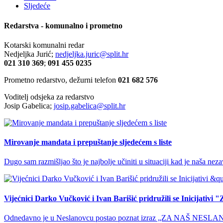
Sljedeće
Redarstva - komunalno i prometno
Kotarski komunalni redar
Nedjeljka Jurić;
nedjeljka.juric@split.hr
021 310 369
;
091 455 0235
Prometno redarstvo, dežurni telefon
021 682 576
Voditelj odsjeka za redarstvo
Josip Gabelica;
josip.gabelica@split.hr
Mirovanje mandata i prepuštanje sljedećem s liste
Dugo sam razmišljao što je najbolje učiniti u situaciji kad je naša nez
Vijećnici Darko Vučković i Ivan Barišić pridružili se Inicijativi
Odnedavno je u Neslanovcu postao poznat izraz „ZA NAŠ NESLANOVAC“