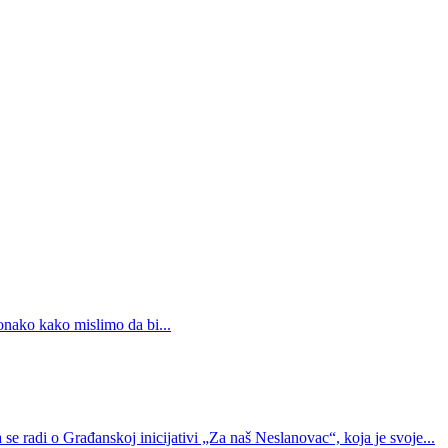
 onako kako mislimo da bi...
di o Građanskoj inicijativi „Za naš Neslanovac“, koja je svoje...