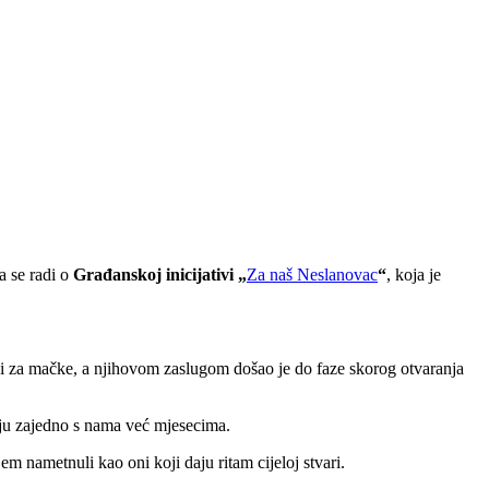
a se radi o
Građanskoj inicijativi „
Za naš Neslanovac
“
, koja je
ak i za mačke, a njihovom zaslugom došao je do faze skorog otvaranja
uju zajedno s nama već mjesecima.
njem nametnuli kao oni koji daju ritam cijeloj stvari.