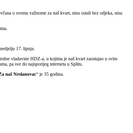
novčana o svemu važnome za naš kvart, nisu ostali bez odjeka, nisu
jima.
edjelju 17. lipnja.
plodne vladavine HDZ-a, u kojima je naš kvart zaostajao u svim
ma, pa sve do najsporijeg interneta u Splitu.
Za naš Neslanovac
“ je 35 godina.