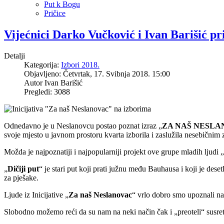
Put k Bogu
Pričice
Vijećnici Darko Vučković i Ivan Barišić pri
Detalji
Kategorija:
Izbori 2018.
Objavljeno: Četvrtak, 17. Svibnja 2018. 15:00
Autor
Ivan Barišić
Pregledi: 3088
Odnedavno je u Neslanovcu postao poznat izraz „
ZA NAŠ NESL
svoje mjesto u javnom prostoru kvarta izborila i zaslužila nesebičnim
Možda je najpoznatiji i najpopularniji projekt ove grupe mladih ljudi „
„
Dičiji put
“ je stari put koji prati južnu među Bauhausa i koji je de
za pješake.
Ljude iz Inicijative „
Za naš Neslanovac
“ vrlo dobro smo upoznali n
Slobodno možemo reći da su nam na neki način čak i „preoteli“ susre