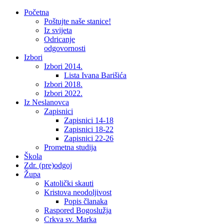
Početna
Poštujte naše stanice!
Iz svijeta
Odricanje
odgovornosti
Izbori
Izbori 2014.
Lista Ivana Barišića
Izbori 2018.
Izbori 2022.
Iz Neslanovca
Zapisnici
Zapisnici 14-18
Zapisnici 18-22
Zapisnici 22-26
Prometna studija
Škola
Zdr. (pre)odgoj
Župa
Katolički skauti
Kristova neodoljivost
Popis članaka
Raspored Bogoslužja
Crkva sv. Marka