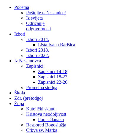
Početna
Poštujte naše stanice!
Iz svijeta
Odricanje
odgovornosti
Izbori
Izbori 2014.
Lista Ivana Barišića
Izbori 2018.
Izbori 2022.
Iz Neslanovca
Zapisnici
Zapisnici 14-18
Zapisnici 18-22
Zapisnici 22-26
Prometna studija
Škola
Zdr. (pre)odgoj
Župa
Katolički skauti
Kristova neodoljivost
Popis članaka
Raspored Bogoslužja
Crkva sv. Marka