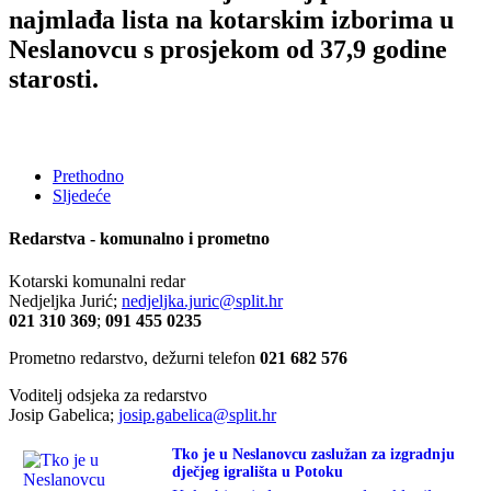
najmlađa lista na kotarskim izborima u
Neslanovcu s prosjekom od 37,9 godine
starosti.
Prethodno
Sljedeće
Redarstva - komunalno i prometno
Kotarski komunalni redar
Nedjeljka Jurić;
nedjeljka.juric@split.hr
021 310 369
;
091 455 0235
Prometno redarstvo, dežurni telefon
021 682 576
Voditelj odsjeka za redarstvo
Josip Gabelica;
josip.gabelica@split.hr
Tko je u Neslanovcu zaslužan za izgradnju
dječjeg igrališta u Potoku