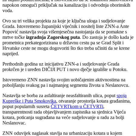
napokon omogući priključak na kanalizaciju i odvodnja oborinskih
voda.
Ovo su tri velika projekta za koje je ključna uloga i sudjelovanje
Grada. Istovremeno županijski vijećnik i nositelj liste ZNN-a Ante
Popović nastavlja svoja višemjesečna nastojanja da se pomakne s
mrtve točke
izgradnja Zagorskog puta
. Do zastoja je došlo kada je
prometnica prekategorizirana u državnu cestu pa se Grad Split i
Hrvatske ceste ne mogu dogovoriti što tko treba učiniti da se krene
naprijed.
Prethodnih godina uz inicijativu ZNN-a i sudjelovanje Grada
prokrčen je i uređen DIČIJI PUT i novo dječje igralište u Potoku.
Istovremeno ZNN nastavlja svojim uobičajenim aktivnostima na
poboljšanju svakog pa i najmanjeg segmenta života u Neslanovcu.
Nastavlja se borba za asfaltiranje neasfaltiranih ulica, poput
spoja
Kupreške i Puta Smokovika
, otvaranje prostorija kotara građanima,
poput popularnih susreta
ČETVRTkom u ČETVRTi
,
transparentnosti rada objavljivanjem zapisnika sa sjednica Vijeća
kotara, poticanja sugrađana na veće sudjelovanje u radu za bolji
Neslanovac.
ZNN oduvijek naglasak stavlja na urbanizaciju kotara u kojem