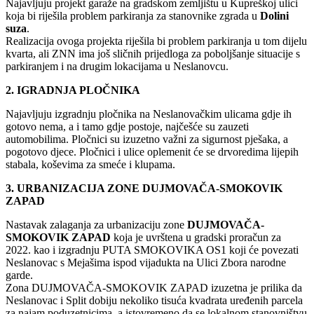
Najavljuju projekt garaže na gradskom zemljištu u Kupreškoj ulici
koja bi riješila problem parkiranja za stanovnike zgrada u
Dolini
suza
.
Realizacija ovoga projekta riješila bi problem parkiranja u tom dijelu
kvarta, ali ZNN ima još sličnih prijedloga za poboljšanje situacije s
parkiranjem i na drugim lokacijama u Neslanovcu.
2. IGRADNJA PLOČNIKA
Najavljuju izgradnju pločnika na Neslanovačkim ulicama gdje ih
gotovo nema, a i tamo gdje postoje, najčešće su zauzeti
automobilima. Pločnici su izuzetno važni za sigurnost pješaka, a
pogotovo djece. Pločnici i ulice oplemenit će se drvoredima lijepih
stabala, koševima za smeće i klupama.
3. URBANIZACIJA ZONE DUJMOVAČA-SMOKOVIK
ZAPAD
Nastavak zalaganja za urbanizaciju zone
DUJMOVAČA-
SMOKOVIK ZAPAD
koja je uvrštena u gradski proračun za
2022. kao i izgradnju PUTA SMOKOVIKA OS1 koji će povezati
Neslanovac s Mejašima ispod vijadukta na Ulici Zbora narodne
garde.
Zona DUJMOVAČA-SMOKOVIK ZAPAD izuzetna je prilika da
Neslanovac i Split dobiju nekoliko tisuća kvadrata uređenih parcela
za najam poduzetnicima, a istovremeno da se lokalnom stanovništvu