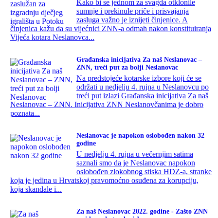
Kako bi se jednom za svagda otklonile
sumnje i prekinule priče i prisvajanja
zasluga važno je iznijeti činjenice. A
činjenica kažu da su vijećnici ZNN-a odmah nakon konstituiranja
Vijeća kotara Neslanovca...
Građanska inicijativa Za naš Neslanovac –
ZNN, treći put za bolji Neslanovac
Na predstojeće kotarske izbore koji će se
održati u nedjelju 4. rujna u Neslanovcu po
treći put izlazi Građanska inicijativa Za naš
Neslanovac – ZNN. Inicijativa ZNN Neslanovčanima je dobro
poznata...
Neslanovac je napokon oslobođen nakon 32
godine
U nedjelju 4. rujna u večernjim satima
saznali smo da je Neslanovac napokon
oslobođen zlokobnog stiska HDZ-a, stranke
koja je jedina u Hrvatskoj pravomoćno osuđena za korupciju,
koja skandale i...
Za naš Neslanovac 2022. godine - Zašto ZNN