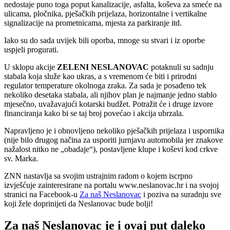
nedostaje puno toga poput kanalizacije, asfalta, koševa za smeće na
ulicama, pločnika, pješačkih prijelaza, horizontalne i vertikalne
signalizacije na prometnicama, mjesta za parkiranje itd.
Iako su do sada uvijek bili oporba, mnoge su stvari i iz oporbe
uspjeli progurati.
U sklopu akcije
ZELENI NESLANOVAC
potaknuli su sadnju
stabala koja služe kao ukras, a s vremenom će biti i prirodni
regulator temperature okolnoga zraka. Za sada je posađeno tek
nekoliko desetaka stabala, ali njihov plan je najmanje jedno stablo
mjesečno, uvažavajući kotarski budžet. Potražit će i druge izvore
financiranja kako bi se taj broj povećao i akcija ubrzala.
Napravljeno je i obnovljeno nekoliko pješačkih prijelaza i uspornika
(nije bilo drugog načina za usporiti jurnjavu automobila jer znakove
nažalost nitko ne „obadaje“), postavljene klupe i koševi kod crkve
sv. Marka.
ZNN nastavlja sa svojim ustrajnim radom o kojem iscrpno
izvješćuje zainteresirane na portalu www.neslanovac.hr i na svojoj
stranici na Facebook-u
Za naš Neslanovac
i poziva na suradnju sve
koji žele doprinijeti da Neslanovac bude bolji!
Za naš Neslanovac je i ovaj put daleko