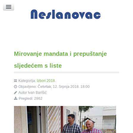
Raspored Bogoslužja
Crkva sv. Marka
Put k Bogu
Pričice
Mirovanje mandata i prepuštanje
sljedećem s liste
Kategorija:
Izbori 2018.
Objavljeno: Četvrtak, 12. Srpnja 2018. 18:00
Autor
Ivan Barišić
Pregledi: 2862