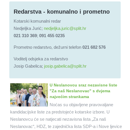
Redarstva - komunalno i prometno
Kotarski komunalni redar
Nedjeljka Jurić;
nedjeljka.juric@split.hr
021 310 369
;
091 455 0235
Prometno redarstvo, dežurni telefon
021 682 576
Voditelj odsjeka za redarstvo
Josip Gabelica;
josip.gabelica@split.hr
U Neslanovcu sraz nezavisne liste
"Za naš Neslanovac" s dvjema
najvećim strankama
Noćas su objavljene pravovaljane
kandidacijske liste za predstojeće kotarske izbore. U
Neslanovcu će se natjecati nezavisna lista „Za naš
Neslanovac“, HDZ, te zajednička lista SDP-a i Nove ljevice