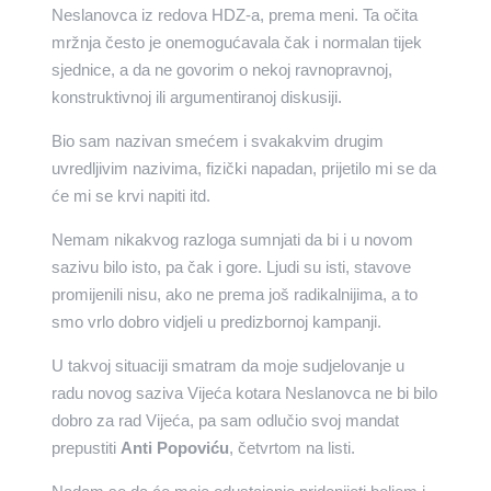
Neslanovca iz redova HDZ-a, prema meni. Ta očita
mržnja često je onemogućavala čak i normalan tijek
sjednice, a da ne govorim o nekoj ravnopravnoj,
konstruktivnoj ili argumentiranoj diskusiji.
Bio sam nazivan smećem i svakakvim drugim
uvredljivim nazivima, fizički napadan, prijetilo mi se da
će mi se krvi napiti itd.
Nemam nikakvog razloga sumnjati da bi i u novom
sazivu bilo isto, pa čak i gore. Ljudi su isti, stavove
promijenili nisu, ako ne prema još radikalnijima, a to
smo vrlo dobro vidjeli u predizbornoj kampanji.
U takvoj situaciji smatram da moje sudjelovanje u
radu novog saziva Vijeća kotara Neslanovca ne bi bilo
dobro za rad Vijeća, pa sam odlučio svoj mandat
prepustiti
Anti Popoviću
, četvrtom na listi.