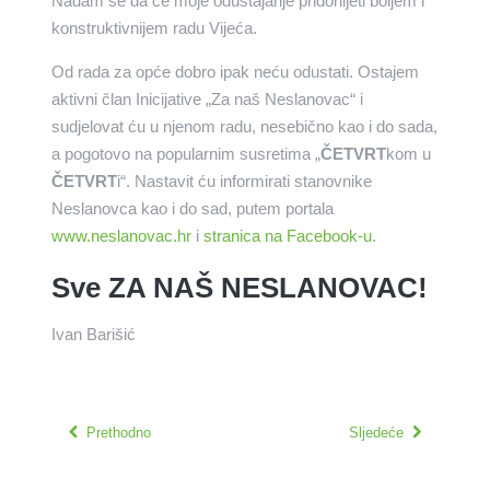
Nadam se da će moje odustajanje pridonijeti boljem i
konstruktivnijem radu Vijeća.
Od rada za opće dobro ipak neću odustati. Ostajem
aktivni član Inicijative „Za naš Neslanovac“ i
sudjelovat ću u njenom radu, nesebično kao i do sada,
a pogotovo na popularnim susretima „
ČETVRT
kom u
ČETVRT
i“. Nastavit ću informirati stanovnike
Neslanovca kao i do sad, putem portala
www.neslanovac.hr
i
stranica na Facebook-u
.
Sve ZA NAŠ NESLANOVAC!
Ivan Barišić
Prethodno
Sljedeće