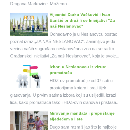
Dragana Markovine. Možemo...
Vijećnici Darko Vučković i Ivan
Barišić pridružili se Inicijativi "Za
naš Neslanovac"
Odnedavno je u Neslanovcu postao
poznat izraz „ZA NAŠ NESLANOVAC“. Zanimljivo je da
većina naših sugrađana neslanovčana zna da se radi o
Građanskoj inicijativi „Za naš Neslanovac“, koja je svoje...
Izbori u Neslanovcu iz vizure
promatrača
HDZ-ov promatrač je od 07 sati u
prostorijama kotara i prati tijek
glasovanja. U prvim satima izbora koji su uslijedili, izrazi
lica, kako promatrača tako i HDZ-ovih članova i pristaša...
Mirovanje mandata i prepuštanje
sljedećem s liste
Dugo sam razmišljao što je najbolje