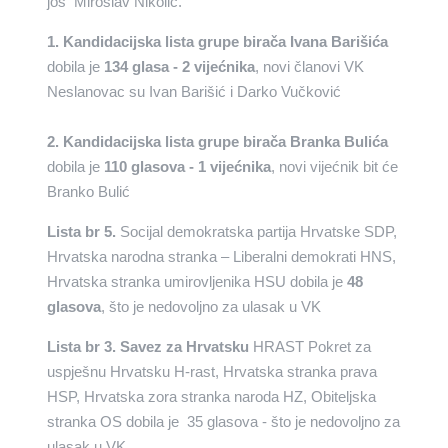
još Miroslav Nikolić.
1. Kandidacijska lista grupe birača Ivana Barišića
dobila je
134 glasa - 2 vijećnika
, novi članovi VK
Neslanovac su Ivan Barišić i Darko Vučković
2. Kandidacijska lista grupe birača Branka Bulića
dobila je
110 glasova - 1 vijećnika
, novi vijećnik bit će
Branko Bulić
Lista br 5.
Socijal demokratska partija Hrvatske SDP,
Hrvatska narodna stranka – Liberalni demokrati HNS,
Hrvatska stranka umirovljenika HSU dobila je
48
glasova
, što je nedovoljno za ulasak u VK
Lista br 3. Savez za Hrvatsku
HRAST Pokret za
uspješnu Hrvatsku H-rast, Hrvatska stranka prava
HSP, Hrvatska zora stranka naroda HZ, Obiteljska
stranka OS dobila je 35 glasova - što je nedovoljno za
ulasak u VK