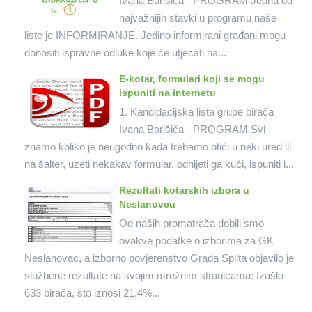
Ivana Barišića - PROGRAM Jedna od
najvažnijih stavki u programu naše
liste je INFORMIRANJE. Jedino informirani građani mogu
donositi ispravne odluke koje će utjecati na...
E-kotar, formulari koji se mogu
ispuniti na internetu
1. Kandidacijska lista grupe birača
Ivana Barišića - PROGRAM Svi
znamo koliko je neugodno kada trebamo otići u neki ured ili
na šalter, uzeti nekakav formular, odnijeti ga kući, ispuniti i...
Rezultati kotarskih izbora u
Neslanovcu
Od naših promatrača dobili smo
ovakve podatke o izborima za GK
Neslanovac, a izborno povjerenstvo Grada Splita objavilo je
službene rezultate na svojim mrežnim stranicama: Izašlo
633 birača, što iznosi 21,4%...