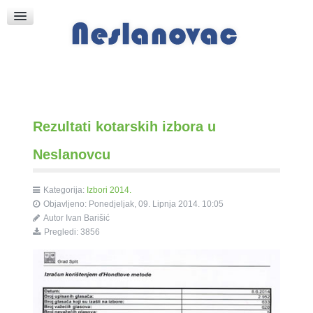
Raspored Bogoslužja
Crkva sv. Marka
Put k Bogu
Pričice
Rezultati kotarskih izbora u
Neslanovcu
Kategorija:
Izbori 2014.
Objavljeno: Ponedjeljak, 09. Lipnja 2014. 10:05
Autor
Ivan Barišić
Pregledi: 3856