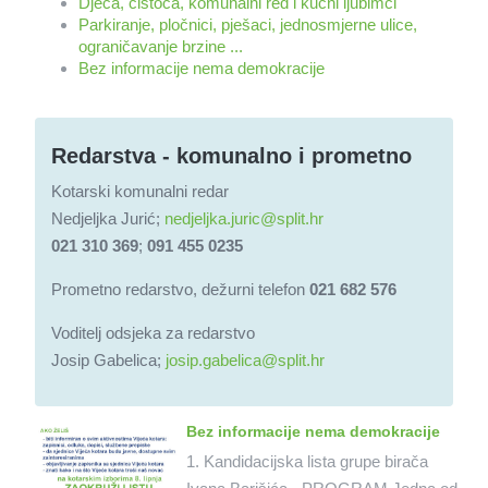
Djeca, čistoća, komunalni red i kućni ljubimci
Parkiranje, pločnici, pješaci, jednosmjerne ulice,
ograničavanje brzine ...
Bez informacije nema demokracije
Redarstva - komunalno i prometno
Kotarski komunalni redar
Nedjeljka Jurić;
nedjeljka.juric@split.hr
021 310 369
;
091 455 0235
Prometno redarstvo, dežurni telefon
021 682 576
Voditelj odsjeka za redarstvo
Josip Gabelica;
josip.gabelica@split.hr
Bez informacije nema demokracije
1. Kandidacijska lista grupe birača