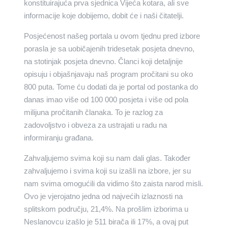
konstituirajuća prva sjednica Vijeća kotara, ali sve
informacije koje dobijemo, dobit će i naši čitatelji.
Posjećenost našeg portala u ovom tjednu pred izbore
porasla je sa uobičajenih tridesetak posjeta dnevno,
na stotinjak posjeta dnevno. Članci koji detaljnije
opisuju i objašnjavaju naš program pročitani su oko
800 puta. Tome ću dodati da je portal od postanka do
danas imao više od 100 000 posjeta i više od pola
milijuna pročitanih članaka. To je razlog za
zadovoljstvo i obveza za ustrajati u radu na
informiranju građana.
Zahvaljujemo svima koji su nam dali glas. Također
zahvaljujemo i svima koji su izašli na izbore, jer su
nam svima omogućili da vidimo što zaista narod misli.
Ovo je vjerojatno jedna od najvećih izlaznosti na
splitskom području, 21,4%. Na prošlim izborima u
Neslanovcu izašlo je 511 birača ili 17%, a ovaj put