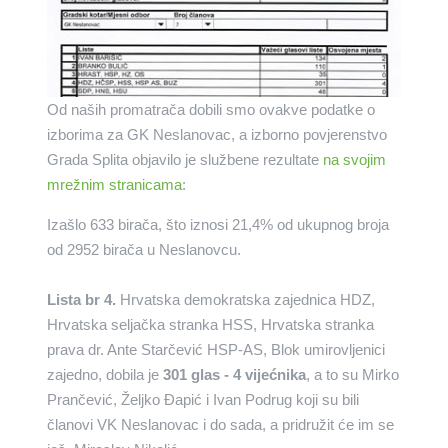
Od naših promatrača dobili smo ovakve podatke o
izborima za GK Neslanovac, a izborno povjerenstvo
Grada Splita objavilo je službene rezultate
na svojim
mrežnim stranicama
:
Izašlo 633 birača, što iznosi 21,4% od ukupnog broja
od 2952 birača u Neslanovcu.
Lista br 4.
Hrvatska demokratska zajednica HDZ,
Hrvatska seljačka stranka HSS, Hrvatska stranka
prava dr. Ante Starčević HSP-AS, Blok umirovljenici
zajedno, dobila je
301 glas - 4 vijećnika
, a to su Mirko
Prančević, Željko Đapić i Ivan Podrug koji su bili
članovi VK Neslanovac i do sada, a pridružit će im se