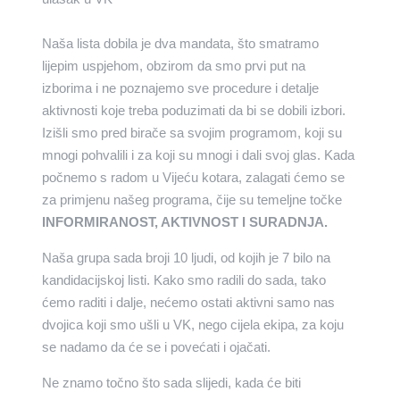
Naša lista dobila je dva mandata, što smatramo
lijepim uspjehom, obzirom da smo prvi put na
izborima i ne poznajemo sve procedure i detalje
aktivnosti koje treba poduzimati da bi se dobili izbori.
Izišli smo pred birače sa svojim programom, koji su
mnogi pohvalili i za koji su mnogi i dali svoj glas. Kada
počnemo s radom u Vijeću kotara, zalagati ćemo se
za primjenu našeg programa, čije su temeljne točke
INFORMIRANOST, AKTIVNOST I SURADNJA.
Naša grupa sada broji 10 ljudi, od kojih je 7 bilo na
kandidacijskoj listi. Kako smo radili do sada, tako
ćemo raditi i dalje, nećemo ostati aktivni samo nas
dvojica koji smo ušli u VK, nego cijela ekipa, za koju
se nadamo da će se i povećati i ojačati.
Ne znamo točno što sada slijedi, kada će biti