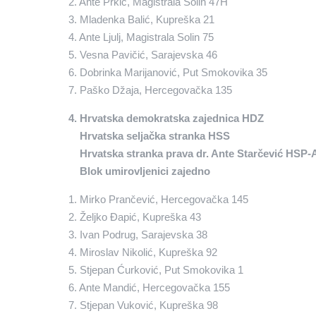
2. Ante Prkić, Magistrala Solin 47H
3. Mladenka Balić, Kupreška 21
4. Ante Ljulj, Magistrala Solin 75
5. Vesna Pavičić, Sarajevska 46
6. Dobrinka Marijanović, Put Smokovika 35
7. Paško Džaja, Hercegovačka 135
4. Hrvatska demokratska zajednica HDZ
Hrvatska seljačka stranka HSS
Hrvatska stranka prava dr. Ante Starčević HSP-
Blok umirovljenici zajedno
1. Mirko Prančević, Hercegovačka 145
2. Željko Đapić, Kupreška 43
3. Ivan Podrug, Sarajevska 38
4. Miroslav Nikolić, Kupreška 92
5. Stjepan Ćurković, Put Smokovika 1
6. Ante Mandić, Hercegovačka 155
7. Stjepan Vuković, Kupreška 98