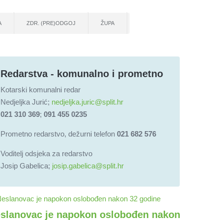
A
ZDR. (PRE)ODGOJ
ŽUPA
Redarstva - komunalno i prometno
Kotarski komunalni redar
Nedjeljka Jurić;
nedjeljka.juric@split.hr
021 310 369
;
091 455 0235
Prometno redarstvo, dežurni telefon
021 682 576
Voditelj odsjeka za redarstvo
Josip Gabelica;
josip.gabelica@split.hr
slanovac je napokon oslobođen nakon