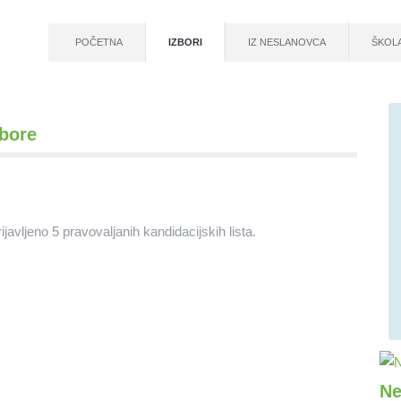
POČETNA
IZBORI
IZ NESLANOVCA
ŠKOL
zbore
javljeno 5 pravovaljanih kandidacijskih lista.
Ne