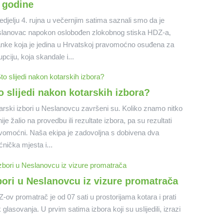
 godine
edjelju 4. rujna u večernjim satima saznali smo da je
lanovac napokon oslobođen zlokobnog stiska HDZ-a,
anke koja je jedina u Hrvatskoj pravomoćno osuđena za
upciju, koja skandale i...
o slijedi nakon kotarskih izbora?
arski izbori u Neslanovcu završeni su. Koliko znamo nitko
ije žalio na provedbu ili rezultate izbora, pa su rezultati
vomoćni. Naša ekipa je zadovoljna s dobivena dva
ćnička mjesta i...
bori u Neslanovcu iz vizure promatrača
-ov promatrač je od 07 sati u prostorijama kotara i prati
k glasovanja. U prvim satima izbora koji su uslijedili, izrazi