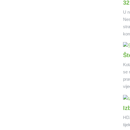
32
U n
Nes
str
kor
Št
Kot
se n
pra
vije
Iz
HDZ
tije