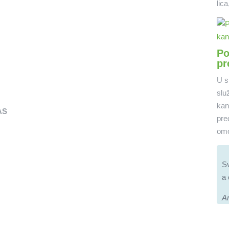
lic
Po
pr
U s
slu
kan
AS
pre
omo
Sv
a 
A