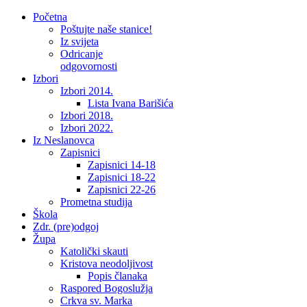
Početna
Poštujte naše stanice!
Iz svijeta
Odricanje
odgovornosti
Izbori
Izbori 2014.
Lista Ivana Barišića
Izbori 2018.
Izbori 2022.
Iz Neslanovca
Zapisnici
Zapisnici 14-18
Zapisnici 18-22
Zapisnici 22-26
Prometna studija
Škola
Zdr. (pre)odgoj
Župa
Katolički skauti
Kristova neodoljivost
Popis članaka
Raspored Bogoslužja
Crkva sv. Marka