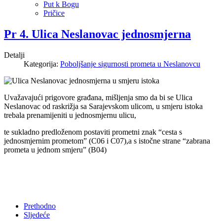
Put k Bogu
Pričice
Pr 4. Ulica Neslanovac jednosmjerna
Detalji
Kategorija:
Poboljšanje sigurnosti prometa u Neslanovcu
Uvažavajući prigovore građana, mišljenja smo da bi se Ulica
Neslanovac od raskrižja sa Sarajevskom ulicom, u smjeru istoka
trebala prenamijeniti u jednosmjernu ulicu,
te sukladno predloženom postaviti prometni znak “cesta s
jednosmjernim prometom” (C06 i C07),a s istočne strane “zabrana
prometa u jednom smjeru” (B04)
Prethodno
Sljedeće