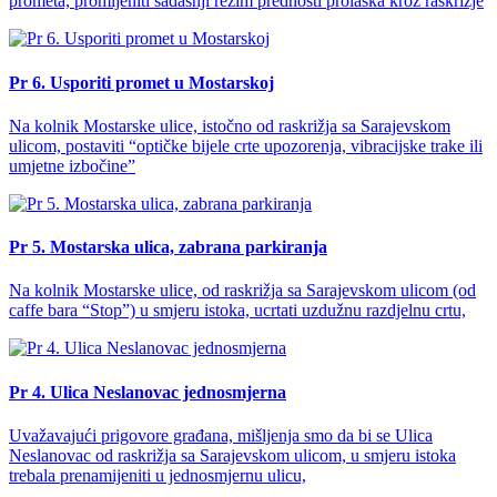
prometa, promijeniti sadašnji režim prednosti prolaska kroz raskrižje
Pr 6. Usporiti promet u Mostarskoj
Na kolnik Mostarske ulice, istočno od raskrižja sa Sarajevskom
ulicom, postaviti “optičke bijele crte upozorenja, vibracijske trake ili
umjetne izbočine”
Pr 5. Mostarska ulica, zabrana parkiranja
Na kolnik Mostarske ulice, od raskrižja sa Sarajevskom ulicom (od
caffe bara “Stop”) u smjeru istoka, ucrtati uzdužnu razdjelnu crtu,
Pr 4. Ulica Neslanovac jednosmjerna
Uvažavajući prigovore građana, mišljenja smo da bi se Ulica
Neslanovac od raskrižja sa Sarajevskom ulicom, u smjeru istoka
trebala prenamijeniti u jednosmjernu ulicu,