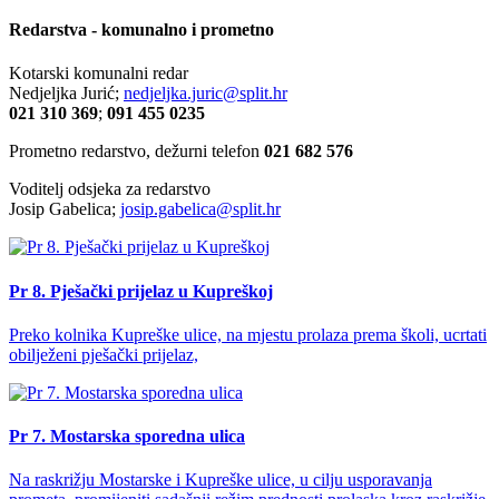
Redarstva - komunalno i prometno
Kotarski komunalni redar
Nedjeljka Jurić;
nedjeljka.juric@split.hr
021 310 369
;
091 455 0235
Prometno redarstvo, dežurni telefon
021 682 576
Voditelj odsjeka za redarstvo
Josip Gabelica;
josip.gabelica@split.hr
Pr 8. Pješački prijelaz u Kupreškoj
Preko kolnika Kupreške ulice, na mjestu prolaza prema školi, ucrtati
obilježeni pješački prijelaz,
Pr 7. Mostarska sporedna ulica
Na raskrižju Mostarske i Kupreške ulice, u cilju usporavanja