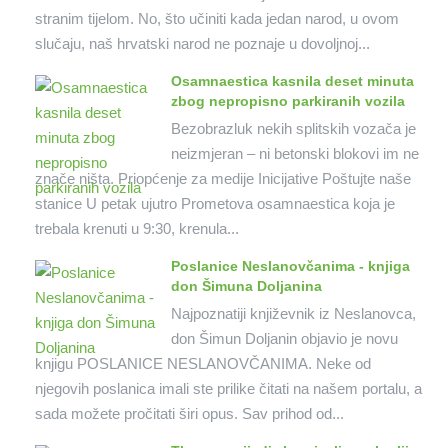
stranim tijelom. No, što učiniti kada jedan narod, u ovom
slučaju, naš hrvatski narod ne poznaje u dovoljnoj...
Osamnaestica kasnila deset minuta
zbog nepropisno parkiranih vozila
Bezobrazluk nekih splitskih vozača je
neizmjeran – ni betonski blokovi im ne
znače ništa. Priopćenje za medije Inicijative Poštujte naše
stanice U petak ujutro Prometova osamnaestica koja je
trebala krenuti u 9:30, krenula...
Poslanice Neslanovčanima - knjiga
don Šimuna Doljanina
Najpoznatiji književnik iz Neslanovca,
don Šimun Doljanin objavio je novu
knjigu POSLANICE NESLANOVČANIMA. Neke od
njegovih poslanica imali ste prilike čitati na našem portalu, a
sada možete pročitati širi opus. Sav prihod od...