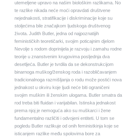
utemeljene upravo na našim biološkim razlikama. No
te razlike nikada neće moći opravdati društvene
nejednakosti, stratifikacije i diskriminacije koje su
stoljećima bile značajkom ljudskoga društvenog
života. Judith Butler, jedna od najpoznatijih
feminističkih teoretičarki, svojim poticajnim djelom
Nevolje s rodom doprinijela je razvoju i zamahu rodne
teorije u znanstvenim krugovima posljednja dva
desetljeća. Butler je tvrdila da se dekonstrukcijom
binarnoga muškog/ženskog roda i razobličavanjem
tradicionalnoga razmišljanja o rodu može postići nova
jednakost u okviru koje ljudi neće biti ograničeni
svojim muškim ili ženskim ulogama. Butler smatra da
rod treba biti fluidan i varijabilan. Istinska jednakost
prema njoj je nemoguća ako su muškarci i žene
fundamentalno različiti i odvojeni entiteti. U tom se
pogledu Butler razlikuje od onih feministkinja koje se
isticanjem razlike među spolovima bore za