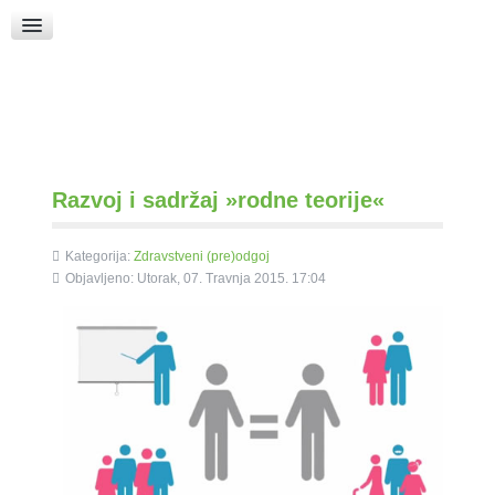
Raspored Bogoslužja
Crkva sv. Marka
Put k Bogu
Pričice
Razvoj i sadržaj »rodne teorije«
Kategorija:
Zdravstveni (pre)odgoj
Objavljeno: Utorak, 07. Travnja 2015. 17:04