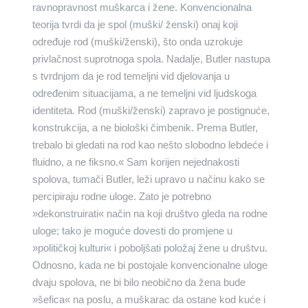
ravnopravnost muškarca i žene. Konvencionalna
teorija tvrdi da je spol (muški/ ženski) onaj koji
određuje rod (muški/ženski), što onda uzrokuje
privlačnost suprotnoga spola. Nadalje, Butler nastupa
s tvrdnjom da je rod temeljni vid djelovanja u
određenim situacijama, a ne temeljni vid ljudskoga
identiteta. Rod (muški/ženski) zapravo je postignuće,
konstrukcija, a ne biološki čimbenik. Prema Butler,
trebalo bi gledati na rod kao nešto slobodno lebdeće i
fluidno, a ne fiksno.« Sam korijen nejednakosti
spolova, tumači Butler, leži upravo u načinu kako se
percipiraju rodne uloge. Zato je potrebno
»dekonstruirati« način na koji društvo gleda na rodne
uloge; tako je moguće dovesti do promjene u
»političkoj kulturi« i poboljšati položaj žene u društvu.
Odnosno, kada ne bi postojale konvencionalne uloge
dvaju spolova, ne bi bilo neobično da žena bude
»šefica« na poslu, a muškarac da ostane kod kuće i