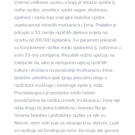
iznimno velikome uzorku u kojoj je istražio spolne tj.
rodne razlike, posebice spolni nagon, društvenu
spolnost i visinu kao značajke biološke spolne
uvjetovanosti odraslih muškaraca i žena. Podatke je
prikupio iz 53 zemlje različitih dijelova svijeta na
uzorku od 200.000 ispitanika. Svi parametri pokazali
su konzistentne razlike među spolovima tj. rodovima u
svim 53–ma zemljama. Rezultati nužno upućuju na
zaključak da, iako je neosporan utjecaj različitih
kultura i društava na ponašanje muškaraca i žena,
biološke odrednice ipak igraju presudnu ulogu u
različitosti muškoga i ženskoga spola tj. roda.
Prevladavajuća je postavka među rodnim
teoretičarima da razlika između muškaraca i žena nije
ništa drugo do jedna kolektivna i tiranska fikcija.
Stvarne biološke i psihološke razlike za njih su
fiktivne, osim onih koje se stvaraju kroz diskurs. Ljudi
se razlikuju od životinja po tome što imaju dar govora,