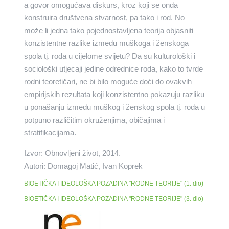
a govor omogućava diskurs, kroz koji se onda
konstruira društvena stvarnost, pa tako i rod. No
može li jedna tako pojednostavljena teorija objasniti
konzistentne razlike između muškoga i ženskoga
spola tj. roda u cijelome svijetu? Da su kulturološki i
sociološki utjecaji jedine odrednice roda, kako to tvrde
rodni teoretičari, ne bi bilo moguće doći do ovakvih
empirijskih rezultata koji konzistentno pokazuju razliku
u ponašanju između muškog i ženskog spola tj. roda u
potpuno različitim okruženjima, običajima i
stratifikacijama.
Izvor: Obnovljeni život, 2014.
Autori: Domagoj Matić, Ivan Koprek
BIOETIČKA I IDEOLOŠKA POZADINA "RODNE TEORIJE" (1. dio)
BIOETIČKA I IDEOLOŠKA POZADINA "RODNE TEORIJE" (3. dio)