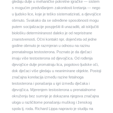
gledaju dulje u mehaničke pokretne igračke — sistem
s mogućim predviđanjem zakonitosti kretanja — nego
u ljudsko lice, koje je teško sistematizirati, a djevojčice
obrnuto. Svakako da se određene sposobnosti mogu
putem socijalizacije pospješiti ili unazaditi, ali isključiti
biološku determiniranost daleko je od nepristrane
znanstvenosti. Očni kontakt npr. dojenčeta od jedne
godine obrnuto je razmjeran u odnosu na razinu
prenatalnoga testosterona. Poznato je da dječaci
imaju više testosterona od djevojčica. Od rođenja
djevojčice dulje promatraju lica, pogotovo ljudske oči,
dok dječaci više gledaju u neanimirane objekte. Postoji
značajna korelacija između razine fetalnoga
testosterona i ponašanja u igri između dječaka i
djevojčica. Mjerenjem testosterona u prenatalnome
okruženju bez sumnje je dokazana njegova značajna
uloga u različitome ponašanju muškog i ženskog
spola tj. roda. Richard Lippa napravio je studiju na