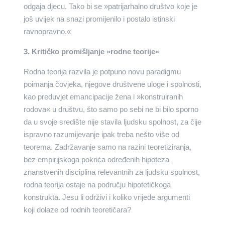
odgaja djecu. Tako bi se »patrijarhalno društvo koje je
još uvijek na snazi promijenilo i postalo istinski
ravnopravno.«
3. Kritičko promišljanje »rodne teorije«
Rodna teorija razvila je potpuno novu paradigmu
poimanja čovjeka, njegove društvene uloge i spolnosti,
kao preduvjet emancipacije žena i »konstruiranih
rodova« u društvu, što samo po sebi ne bi bilo sporno
da u svoje središte nije stavila ljudsku spolnost, za čije
ispravno razumijevanje ipak treba nešto više od
teorema. Zadržavanje samo na razini teoretiziranja,
bez empirijskoga pokrića određenih hipoteza
znanstvenih disciplina relevantnih za ljudsku spolnost,
rodna teorija ostaje na području hipotetičkoga
konstrukta. Jesu li održivi i koliko vrijede argumenti
koji dolaze od rodnih teoretičara?