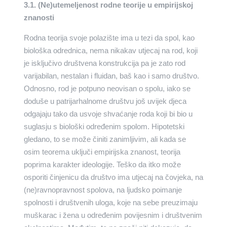
3.1. (Ne)utemeljenost rodne teorije u empirijskoj
znanosti
Rodna teorija svoje polazište ima u tezi da spol, kao
biološka odrednica, nema nikakav utjecaj na rod, koji
je isključivo društvena konstrukcija pa je zato rod
varijabilan, nestalan i fluidan, baš kao i samo društvo.
Odnosno, rod je potpuno neovisan o spolu, iako se
doduše u patrijarhalnome društvu još uvijek djeca
odgajaju tako da usvoje shvaćanje roda koji bi bio u
suglasju s biološki određenim spolom. Hipotetski
gledano, to se može činiti zanimljivim, ali kada se
osim teorema uključi empirijska znanost, teorija
poprima karakter ideologije. Teško da itko može
osporiti činjenicu da društvo ima utjecaj na čovjeka, na
(ne)ravnopravnost spolova, na ljudsko poimanje
spolnosti i društvenih uloga, koje na sebe preuzimaju
muškarac i žena u određenim povijesnim i društvenim