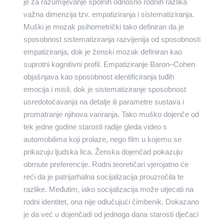
je za razumijevanje spolnih odnosno rodnih razlika
važna dimenzija tzv. empatiziranja i sistematiziranja.
Muški je mozak psihometrički tako definiran da je
sposobnost sistematiziranja razvijenija od sposobnosti
empatiziranja, dok je ženski mozak definiran kao
suprotni kognitivni profil. Empatiziranje Baron–Cohen
objašnjava kao sposobnost identificiranja tuđih
emocija i misli, dok je sistematiziranje sposobnost
usredotočavanja na detalje ili parametre sustava i
promatranje njihova variranja. Tako muško dojenče od
tek jedne godine starosti radije gleda video s
automobilima koji prolaze, nego film u kojemu se
prikazuju ljudska lica. Ženska dojenčad pokazuju
obrnute preferencije. Rodni teoretičari vjerojatno će
reći da je patrijarhalna socijalizacija prouzročila te
razlike. Međutim, iako socijalizacija može utjecati na
rodni identitet, ona nije odlučujući čimbenik. Dokazano
je da već u dojenčadi od jednoga dana starosti dječaci