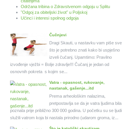
čitateljima
Održana tribina o Zdravstvenom odgoju u Splitu
"Odgoj za obiteljski život" u Poljskoj
Učinci i interesi spolnog odgoja
Čučnjevi
Dragi Skauti, u nastavku vam piše sve
što je potrebno znati kako bi uspješno
izveli čučanj. Upamtimo: Pravilno
izvođenje vježbi = Bolje zdravlje!!! Čučanj je jedan od
osnovnih pokreta s kojim se...
Vatra - opasnost, rukovanje,
nastanak, gašenje...itd
Prema arheološkim nalazima,
pretpostavlja se da je vatra ljudima bila
poznata prije približno 300 000 godina. U početku su se ljudi
služili vatrom koja bi nastala prirodno (udarom groma, iz...
Što je katolički skautizam