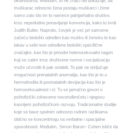
okolnostima. Međutim, to ne znači niti dokazuje, da
muškarac odnosno žena postaju muškarci i žene
samo zato što im to nameće patrijarhalno društvo
kroz neprekidno ponavljanje konvencija, kako to tvrdi
Judith Butler. Naprotiv, čovjek je već pri samome
začeću biološki određen kao muško ili žensko te kao
takav u sebi nosi određene biološki specifične
značajke, kao što je prirodni heteroseksualni nagon
koji se zatim kroz društvene norme i socijalizaciju
može učvrstiti ili pak oslabiti. To pak ne isključuje
mogućnost prenatalnih anomalija, kao što je to u
hermafrodita ili postnatalnih devijacija kao što je
homoseksualnost i sl. Tu se jamačno govori o
psihofizički zdravome novorođenčetu i njegovu
kasnijem psihofizičkom razvoju. Tradicionalne studije
koje se bave spolnim odnosno rodnim razlikama
obično se koncentriraju na verbalne i spacijalne
sposobnosti. Međutim, Simon Baron– Cohen ističe da