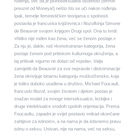
rođenja, već da je psihoseksualna osobnost (termin
preuzet od Moneya!) nešto što se uči nakon rođenja.
Ipak, temelje feminističkim teorijama o spolnosti
postavila je francuska književnica i filozofkinja Simone
de Beauvoir svojom knjigom Drugi spol. Ona tu tvrdi:
»Nitko nije rođen kao žena, već se ženom postaje.«
Za nju je, dakle, rod »konstruirana« kategorija, žena
postaje ženom pod pritiskom kulturnoga okruženja, a
taj pritisak sigurno ne dolazi od »spola«. Valja
zamijetiti da Beauvoir za sve nepravde i diskriminacije
žena okrivljuje binarnu kategoriju muško/žensko, koja
je toliko duboko usađena u društvo. Michael Foucault,
francuski filozof, svojim životom i djelom postao je
snažan model za mnoge interseksualce, lezbijke i
druge intelektualce srodnih spolnih orijentacija. Prema
Foucaultu, zapadni je svijet postavio »nikad okončane
zahtjeve za istinom«, a na nama je da istisnemo pravu
istinu o seksu. Ustvari, nije na nama, već na seksu,