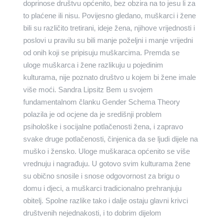
doprinose društvu općenito, bez obzira na to jesu li za
to plaćene ili nisu. Povijesno gledano, muškarci i žene
bili su različito tretirani, ideje žena, njihove vrijednosti i
poslovi u pravilu su bili manje poželjni i manje vrijedni
od onih koji se pripisuju muškarcima. Premda se
uloge muškarca i žene razlikuju u pojedinim
kulturama, nije poznato društvo u kojem bi žene imale
više moći. Sandra Lipsitz Bem u svojem
fundamentalnom članku Gender Schema Theory
polazila je od ocjene da je središnji problem
psihološke i socijalne potlačenosti žena, i zapravo
svake druge potlačenosti, činjenica da se ljudi dijele na
muško i žensko. Uloge muškaraca općenito se više
vrednuju i nagrađuju. U gotovo svim kulturama žene
su obično snosile i snose odgovornost za brigu o
domu i djeci, a muškarci tradicionalno prehranjuju
obitelj. Spolne razlike tako i dalje ostaju glavni krivci
društvenih nejednakosti, i to dobrim dijelom