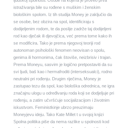
ljudskoj spolnosti. Osobe na kojima je proveo prva
istraživanja bile su rođene s muškim i ženskim
biološkim spolom. Iz tih studija Money je zaključio da
se osobe, bez obzira na spol, identificiraju s
dodijeljenim rodom, te da poslije zadrže taj dodijeljeni
rod kao dječak ili djevojčica, već prema tome kako ih
se modificira. Tako je prema njegovoj teoriji rod
autonoman psihološki fenomen neovisan o spolu,
genima ili hormonima, čak štoviše, neizbrisiv i trajan.
Prema Moneyu, sasvim je logično pretpostaviti da su
svi ljudi, baš kao i hermafroditi (interseksualci), rodno
neutralni pri rođenju. Drugim riječima, Money je
zastupao tezu da spol, kao biološka odrednica, ne igra
značajnu ulogu u određivanju roda koji se dodjeljuje pri
rođenju, a zatim učvršćuje socijalizacijom i životnim
iskustvom. Feministkinje ubrzo preuzimaju
Moneyjevu ideju. Tako Kate Millet t u svojoj knjizi
Spolna politika piše da nema razlike u spolnosti kod