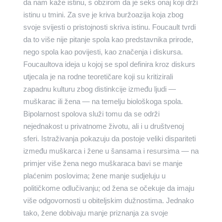
da nam kaže istinu, s obzirom da je seks onaj koji drži
istinu u tmini. Za sve je kriva buržoazija koja zbog
svoje svijesti o pristojnosti skriva istinu. Foucault tvrdi
da to više nije pitanje spola kao predstavnika prirode,
nego spola kao povijesti, kao značenja i diskursa.
Foucaultova ideja u kojoj se spol definira kroz diskurs
utjecala je na rodne teoretičare koji su kritizirali
zapadnu kulturu zbog distinkcije između ljudi —
muškarac ili žena — na temelju biološkoga spola.
Bipolarnost spolova služi tomu da se održi
nejednakost u privatnome životu, ali i u društvenoj
sferi. Istraživanja pokazuju da postoje veliki dispariteti
između muškarca i žene u šansama i resursima — na
primjer više žena nego muškaraca bavi se manje
plaćenim poslovima; žene manje sudjeluju u
političkome odlučivanju; od žena se očekuje da imaju
više odgovornosti u obiteljskim dužnostima. Jednako
tako, žene dobivaju manje priznanja za svoje